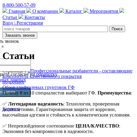
8-800-500-57-09
Главная
О компании
Каталог
Мероприятия
Статьи
Контакты
Вход \ Регистрация
Заказать звонок
ть звонок
×
Статьи
Страница
1
2
Профессиональные разбавители - составляющие
аете согласие на
обработку
компоненты качественного покрытия
ьных данных
подробнее
Обзор глифталевых грунтовок ГФ
Почему 8 из 10 специалистов выбирают ГФ.
Преимущества
:
✅
Легендарная надежность
: Технология, проверенная
Корзина
десятилетиями. Гарантированная защита от коррозии,
высочайшая адгезия и стойкость к климатическим условиям.
✅ Непревзойденное соотношение
ЦЕНА/КАЧЕСТВО
:
Экономия без компромиссов в надежности.