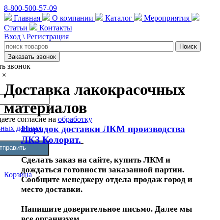
8-800-500-57-09
Главная
О компании
Каталог
Мероприятия
Статьи
Контакты
Вход \ Регистрация
Заказать звонок
ть звонок
×
Доставка лакокрасочных
материалов
аете согласие на
обработку
Порядок доставки ЛКМ производства
ьных данных
ЛКЗ Колорит.
Сделать заказ на сайте, купить ЛКМ и
дождаться готовности заказанной партии.
Корзина
Сообщите менеджеру отдела продаж город и
место доставки.
Напишите доверительное письмо. Далее мы
все организуем.