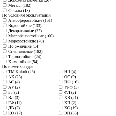
Дорожная разметка (
20
)
Металл (
182
)
Фасады (
13
)
По условиям эксплуатации
Атмосферостойкие (
161
)
Водостойкие (
133
)
Декоративные (
37
)
Маслобензостойкие (
100
)
Морозостойкие (
70
)
По ржавчине (
14
)
Специальные (
182
)
Термостойкие (
24
)
Химстойкие (
54
)
По номенклатуре
TM Kolorit (
25
)
НЦ (
4
)
АК (
23
)
ОС (
9
)
АС (
4
)
ПФ (
16
)
АУ (
2
)
УРФ (
1
)
БТ (
2
)
ФЛ (
2
)
ВЛ (
3
)
ХВ (
21
)
ГФ (
11
)
ХП (
2
)
ДВ (
2
)
ХС (
19
)
КО (
17
)
ЭП (
35
)