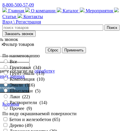
8-800-500-57-09
Главная
О компании
Каталог
Мероприятия
Статьи
Контакты
Вход \ Регистрация
Заказать звонок
ть звонок
Фильтр товаров
×
Сброс
Применить
По наименованию
Все
Грунтовки
(
34
)
аете согласие на
обработку
Грунт-эмаль
(
13
)
ьных данных
Композиция
(
10
)
Эмали
(
116
)
Шпатлевки
(
5
)
Лаки
(
22
)
Растворители
(
14
)
Корзина
Прочее
(
9
)
По виду окрашиваемой поверхности
Бетон и железобетон (
65
)
Дерево (
49
)