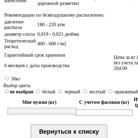
нанесения
дорожной разметки
Рекомендации по безвоздушному распылению:
давление
180 - 220 атм
распыла
диаметр сопла
0,019 - 0,021 дюйма
Теоретический
400 - 600 г/м2
расход
Гарантийный срок хранения
Цена за кг 
без учета т
6 месяцев с даты производства
204.00
30кг
Выбор цвета
не выбран
белый
черный
желтый
оранжевы
И
Мне нужно (кг)
С учетом фасовки (кг)
(
Вернуться к списку