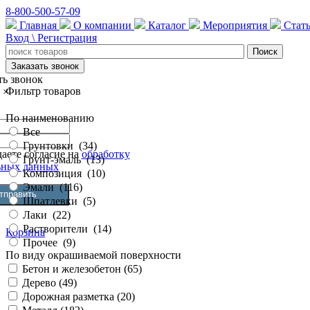
8-800-500-57-09
Главная
О компании
Каталог
Мероприятия
Стат
Вход \ Регистрация
Заказать звонок
ть звонок
Фильтр товаров
×
По наименованию
Все
Грунтовки
(
34
)
аете согласие на
обработку
Грунт-эмаль
(
13
)
ьных данных
Композиция
(
10
)
Эмали
(
116
)
Шпатлевки
(
5
)
Лаки
(
22
)
Растворители
(
14
)
Корзина
Прочее
(
9
)
По виду окрашиваемой поверхности
Бетон и железобетон (
65
)
Дерево (
49
)
Дорожная разметка (
20
)