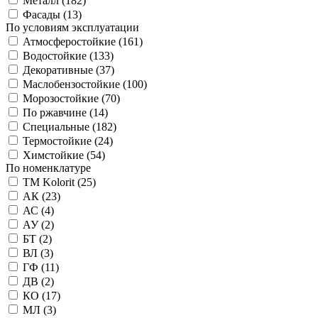
Металл (
182
)
Фасады (
13
)
По условиям эксплуатации
Атмосферостойкие (
161
)
Водостойкие (
133
)
Декоративные (
37
)
Маслобензостойкие (
100
)
Морозостойкие (
70
)
По ржавчине (
14
)
Специальные (
182
)
Термостойкие (
24
)
Химстойкие (
54
)
По номенклатуре
TM Kolorit (
25
)
АК (
23
)
АС (
4
)
АУ (
2
)
БТ (
2
)
ВЛ (
3
)
ГФ (
11
)
ДВ (
2
)
КО (
17
)
МЛ (
3
)