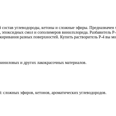
й состав углеводороды, кетоны и сложные эфиры. Предназначен 
эпоксидных смол и сополимеров винилхлорида. Разбавитель Р-4
иривания разных поверхностей. Купить растворитель Р-4 вы може
виниловых и других лакокрасочных материалов.
й: сложных эфиров, кетонов, ароматических углеводородов.