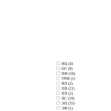
НЦ (
4
)
ОС (
9
)
ПФ (
16
)
УРФ (
1
)
ФЛ (
2
)
ХВ (
21
)
ХП (
2
)
ХС (
19
)
ЭП (
35
)
ЭФ (
1
)