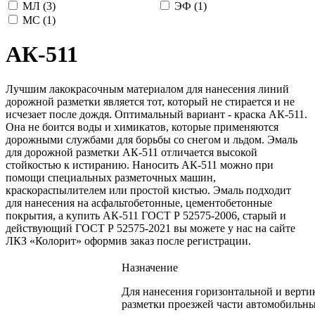
МЛ (
3
)
ЭФ (
1
)
МС (
1
)
АК-511
Лучшим лакокрасочным материалом для нанесения линий
дорожной разметки является тот, который не стирается и не
исчезает после дождя. Оптимальный вариант - краска АК-511.
Она не боится воды и химикатов, которые применяются
дорожными службами для борьбы со снегом и льдом. Эмаль
для дорожной разметки АК-511 отличается высокой
стойкостью к истиранию. Наносить АК-511 можно при
помощи специальных разметочных машин,
краскораспылителем или простой кистью. Эмаль подходит
для нанесения на асфальтобетонные, цементобетонные
покрытия, а купить АК-511 ГОСТ Р 52575-2006, старый и
действующий ГОСТ Р 52575-2021 вы можете у нас на сайте
ЛКЗ «Колорит» оформив заказ после регистрации.
Назначение
Для нанесения горизонтальной и верти
разметки проезжей части автомобильны