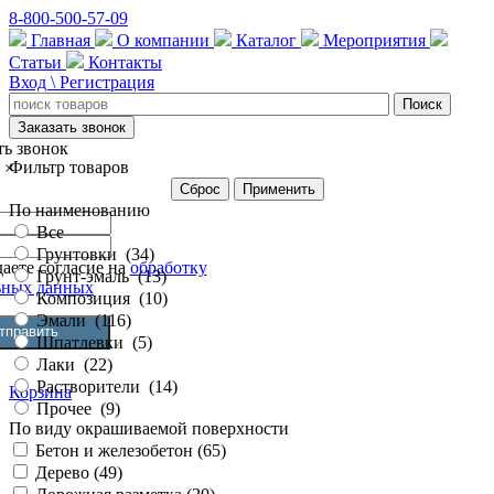
8-800-500-57-09
Главная
О компании
Каталог
Мероприятия
Статьи
Контакты
Вход \ Регистрация
Заказать звонок
ть звонок
Фильтр товаров
×
Сброс
Применить
По наименованию
Все
Грунтовки
(
34
)
аете согласие на
обработку
Грунт-эмаль
(
13
)
ьных данных
Композиция
(
10
)
Эмали
(
116
)
Шпатлевки
(
5
)
Лаки
(
22
)
Растворители
(
14
)
Корзина
Прочее
(
9
)
По виду окрашиваемой поверхности
Бетон и железобетон (
65
)
Дерево (
49
)