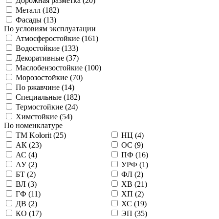
Дорожная разметка (
20
)
Металл (
182
)
Фасады (
13
)
По условиям эксплуатации
Атмосферостойкие (
161
)
Водостойкие (
133
)
Декоративные (
37
)
Маслобензостойкие (
100
)
Морозостойкие (
70
)
По ржавчине (
14
)
Специальные (
182
)
Термостойкие (
24
)
Химстойкие (
54
)
По номенклатуре
TM Kolorit (
25
)
НЦ (
4
)
АК (
23
)
ОС (
9
)
АС (
4
)
ПФ (
16
)
АУ (
2
)
УРФ (
1
)
БТ (
2
)
ФЛ (
2
)
ВЛ (
3
)
ХВ (
21
)
ГФ (
11
)
ХП (
2
)
ДВ (
2
)
ХС (
19
)
КО (
17
)
ЭП (
35
)