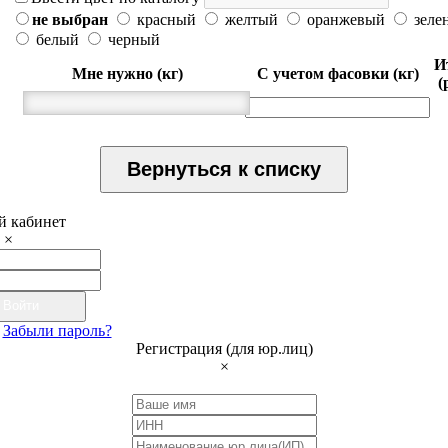
не выбран
красный
желтый
оранжевый
зеле
белый
черный
И
Мне нужно (кг)
С учетом фасовки (кг)
(
Вернуться к списку
 кабинет
×
Войти
Забыли пароль?
Регистрация (для юр.лиц)
×