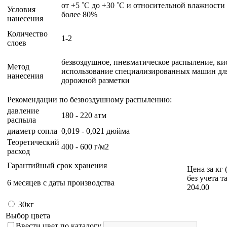
от +5 ˚C до +30 ˚C и относительной влажности
Условия
более 80%
нанесения
Количество
1-2
слоев
безвоздушное, пневматическое распыление, кис
Метод
использование специализированных машин дл
нанесения
дорожной разметки
Рекомендации по безвоздушному распылению:
давление
180 - 220 атм
распыла
диаметр сопла
0,019 - 0,021 дюйма
Теоретический
400 - 600 г/м2
расход
Гарантийный срок хранения
Цена за кг 
без учета т
6 месяцев с даты производства
204.00
30кг
Выбор цвета
Ввести цвет по каталогу