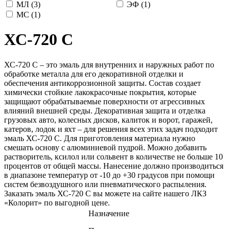
МЛ (
3
)
ЭФ (
1
)
МС (
1
)
ХС-720 С
ХС-720 С – это эмаль для внутренних и наружных работ по
обработке металла для его декоративной отделки и
обеспечения антикоррозионной защиты. Состав создает
химически стойкие лакокрасочные покрытия, которые
защищают обрабатываемые поверхности от агрессивных
влияний внешней среды. Декоративная защита и отделка
грузовых авто, колесных дисков, калиток и ворот, гаражей,
катеров, лодок и яхт – для решения всех этих задач подходит
эмаль ХС-720 С. Для приготовления материала нужно
смешать основу с алюминиевой пудрой. Можно добавить
растворитель, ксилол или сольвент в количестве не больше 10
процентов от общей массы. Нанесение должно производиться
в диапазоне температур от -10 до +30 градусов при помощи
систем безвоздушного или пневматического распыления.
Заказать эмаль ХС-720 С вы можете на сайте нашего ЛКЗ
«Колорит» по выгодной цене.
Назначение