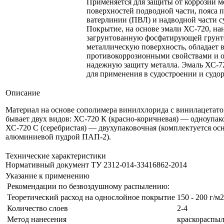
Применяется для защиты от коррозии м
поверхностей подводной части, пояса 
ватерлинии (ПВЛ) и надводной части с
Покрытие, на основе эмали ХС-720, на
загрунтованную фосфатирующей грунт
металлическую поверхность, обладает
противокоррозионными свойствами и о
надежную защиту металла. Эмаль ХС-7
для применения в судостроении и судо
Описание
Материал на основе сополимера винилхлорида с винилацетато
бывает двух видов: ХС-720 К (красно-коричневая) — одноупак
ХС-720 С (серебристая) — двухупаковочная (комплектуется ос
алюминиевой пудрой ПАП-2).
Технические характеристики
Нормативный документ ТУ 2312-014-33416862-2014
Указание к применению
Рекомендации по безвоздушному распылению:
Теоретический расход на однослойное покрытие
150 - 200 г/м2
Количество слоев
2-4
Метод нанесения
краскораспыл