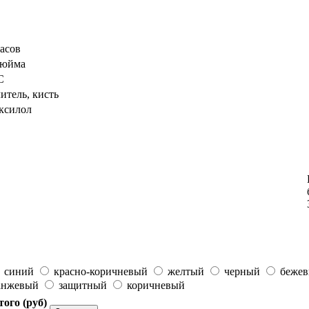
часов
7дюйма
C
итель, кисть
 ксилол
синий
красно-коричневый
желтый
черный
беже
анжевый
защитный
коричневый
того (
руб
)