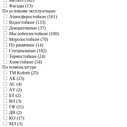
Металл (
182
)
Фасады (
13
)
По условиям эксплуатации
Атмосферостойкие (
161
)
Водостойкие (
133
)
Декоративные (
37
)
Маслобензостойкие (
100
)
Морозостойкие (
70
)
По ржавчине (
14
)
Специальные (
182
)
Термостойкие (
24
)
Химстойкие (
54
)
По номенклатуре
TM Kolorit (
25
)
АК (
23
)
АС (
4
)
АУ (
2
)
БТ (
2
)
ВЛ (
3
)
ГФ (
11
)
ДВ (
2
)
КО (
17
)
МЛ (
3
)