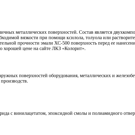
ичных металлических поверхностей. Состав является двухкомпо
обходимой вязкости при помощи ксилола, толуола или растворит
тельной прочности эмали ХС-500 поверхность перед ее нанесен
 хорошей цене на сайте ЛКЗ «Колорит».
аружных поверхностей оборудования, металлических и железоб
производств.
ида с винилацетатом, эпоксидной смолы и полиамидного отвер