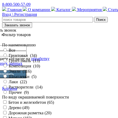
8-800-500-57-09
Главная
О компании
Каталог
Мероприятия
Стат
Вход \ Регистрация
Заказать звонок
ть звонок
Фильтр товаров
×
По наименованию
Все
Грунтовки
(
34
)
аете согласие на
обработку
Грунт-эмаль
(
13
)
ьных данных
Композиция
(
10
)
Эмали
(
116
)
Шпатлевки
(
5
)
Лаки
(
22
)
Растворители
(
14
)
Корзина
Прочее
(
9
)
По виду окрашиваемой поверхности
Бетон и железобетон (
65
)
Дерево (
49
)
Дорожная разметка (
20
)