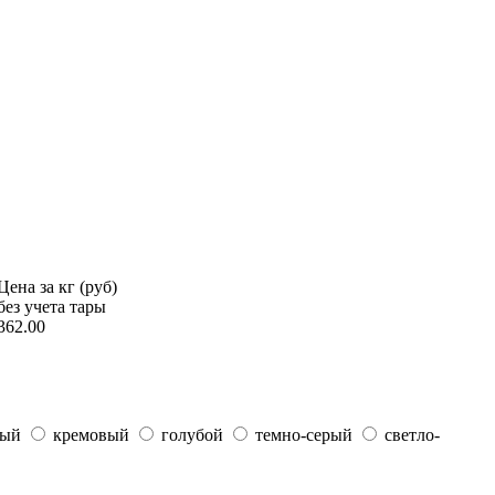
Цена за кг (руб)
без учета тары
362.00
вый
кремовый
голубой
темно-серый
светло-