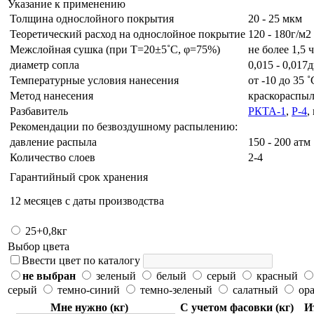
Указание к применению
Толщина однослойного покрытия
20 - 25 мкм
Теоретический расход на однослойное покрытие
120 - 180г/м2
Межслойная сушка (при Т=20±5˚C, φ=75%)
не более 1,5 
диаметр сопла
0,015 - 0,01
Температурные условия нанесения
от -10 до 35 ˚
Метод нанесения
краскораспыл
Разбавитель
РКТА-1
,
Р-4
,
Рекомендации по безвоздушному распылению:
давление распыла
150 - 200 атм
Количество слоев
2-4
Гарантийный срок хранения
12 месяцев с даты производства
25+0,8кг
Выбор цвета
Ввести цвет по каталогу
не выбран
зеленый
белый
серый
красный
серый
темно-синий
темно-зеленый
салатный
ор
Мне нужно (кг)
С учетом фасовки (кг)
И