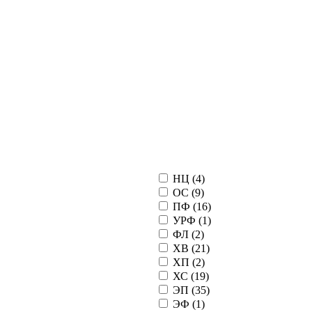
НЦ (
4
)
ОС (
9
)
ПФ (
16
)
УРФ (
1
)
ФЛ (
2
)
ХВ (
21
)
ХП (
2
)
ХС (
19
)
ЭП (
35
)
ЭФ (
1
)