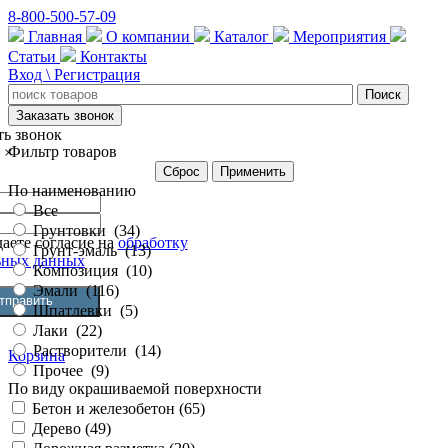
8-800-500-57-09
Главная
О компании
Каталог
Мероприятия
Статьи
Контакты
Вход \ Регистрация
Заказать звонок
ть звонок
Фильтр товаров
×
Сброс
Применить
По наименованию
Все
Грунтовки
(
34
)
аете согласие на
обработку
Грунт-эмаль
(
13
)
ьных данных
Композиция
(
10
)
Эмали
(
116
)
Шпатлевки
(
5
)
Лаки
(
22
)
Растворители
(
14
)
Корзина
Прочее
(
9
)
По виду окрашиваемой поверхности
Бетон и железобетон (
65
)
Дерево (
49
)