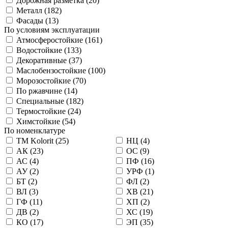
Дорожная разметка (
20
)
Металл (
182
)
Фасады (
13
)
По условиям эксплуатации
Атмосферостойкие (
161
)
Водостойкие (
133
)
Декоративные (
37
)
Маслобензостойкие (
100
)
Морозостойкие (
70
)
По ржавчине (
14
)
Специальные (
182
)
Термостойкие (
24
)
Химстойкие (
54
)
По номенклатуре
TM Kolorit (
25
)
НЦ (
4
)
АК (
23
)
ОС (
9
)
АС (
4
)
ПФ (
16
)
АУ (
2
)
УРФ (
1
)
БТ (
2
)
ФЛ (
2
)
ВЛ (
3
)
ХВ (
21
)
ГФ (
11
)
ХП (
2
)
ДВ (
2
)
ХС (
19
)
КО (
17
)
ЭП (
35
)