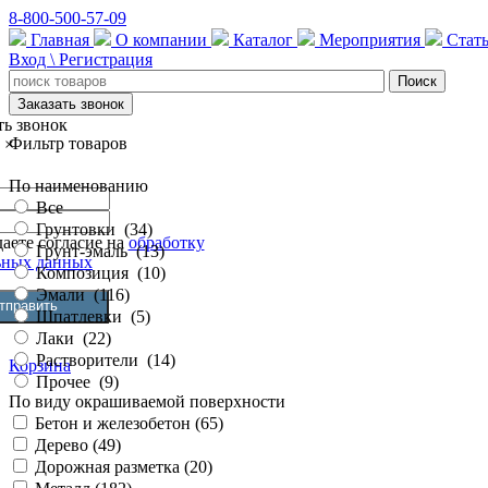
8-800-500-57-09
Главная
О компании
Каталог
Мероприятия
Стат
Вход \ Регистрация
Заказать звонок
ть звонок
Фильтр товаров
×
По наименованию
Все
Грунтовки
(
34
)
аете согласие на
обработку
Грунт-эмаль
(
13
)
ьных данных
Композиция
(
10
)
Эмали
(
116
)
Шпатлевки
(
5
)
Лаки
(
22
)
Растворители
(
14
)
Корзина
Прочее
(
9
)
По виду окрашиваемой поверхности
Бетон и железобетон (
65
)
Дерево (
49
)
Дорожная разметка (
20
)