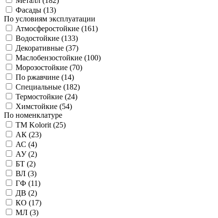
Металл (
182
)
Фасады (
13
)
По условиям эксплуатации
Атмосферостойкие (
161
)
Водостойкие (
133
)
Декоративные (
37
)
Маслобензостойкие (
100
)
Морозостойкие (
70
)
По ржавчине (
14
)
Специальные (
182
)
Термостойкие (
24
)
Химстойкие (
54
)
По номенклатуре
TM Kolorit (
25
)
АК (
23
)
АС (
4
)
АУ (
2
)
БТ (
2
)
ВЛ (
3
)
ГФ (
11
)
ДВ (
2
)
КО (
17
)
МЛ (
3
)