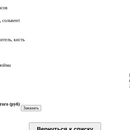
асов
, сольвент
итель, кисть
7дюйма
того (
руб
)
Заказать
Вернуться к списку