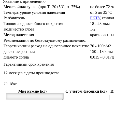
Указание к применению
Межслойная сушка (при Т=20±5˚C, φ=75%)
не более 72 ч
Температурные условия нанесения
от 5 до 35 ˚C
Разбавитель
РКТУ
, ксилол
Толщина однослойного покрытия
18 - 23 мкм
Количество слоев
1-2
Метод нанесения
краскораспыл
Рекомендации по безвоздушному распылению:
Теоретический расход на однослойное покрытие
70 - 100г/м2
давление распыла
150 - 180 атм
диаметр сопла
0,015 - 0,01
Гарантийный срок хранения
12 месяцев с даты производства
18кг
Мне нужно (кг)
С учетом фасовки (кг)
И