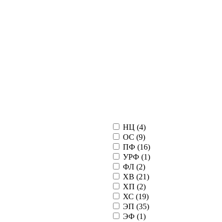
НЦ (
4
)
ОС (
9
)
ПФ (
16
)
УРФ (
1
)
ФЛ (
2
)
ХВ (
21
)
ХП (
2
)
ХС (
19
)
ЭП (
35
)
ЭФ (
1
)