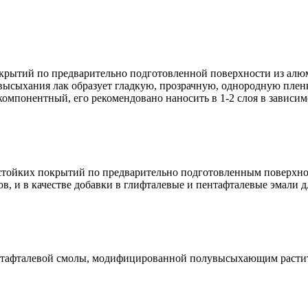
рытий по предварительно подготовленной поверхности из алюми
высыхания лак образует гладкую, прозрачную, однородную плен
мпонентный, его рекомендовано наносить в 1-2 слоя в зависим
стойких покрытий по предварительно подготовленным поверхнос
ов, и в качестве добавки в глифталевые и пентафталевые эмали 
пентафталевой смолы, модифицированной полувысыхающим расти