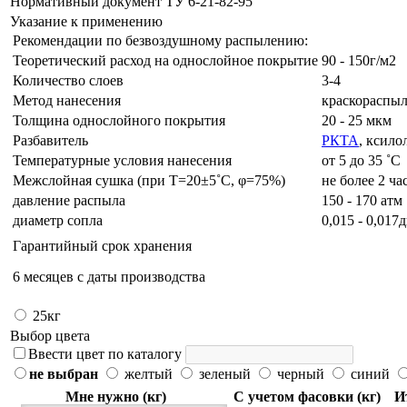
Нормативный документ ТУ 6-21-82-95
Указание к применению
Рекомендации по безвоздушному распылению:
Теоретический расход на однослойное покрытие
90 - 150г/м2
Количество слоев
3-4
Метод нанесения
краскораспыл
Толщина однослойного покрытия
20 - 25 мкм
Разбавитель
РКТА
, ксило
Температурные условия нанесения
от 5 до 35 ˚C
Межслойная сушка (при Т=20±5˚C, φ=75%)
не более 2 ча
давление распыла
150 - 170 атм
диаметр сопла
0,015 - 0,01
Гарантийный срок хранения
6 месяцев с даты производства
25кг
Выбор цвета
Ввести цвет по каталогу
не выбран
желтый
зеленый
черный
синий
Мне нужно (кг)
С учетом фасовки (кг)
И