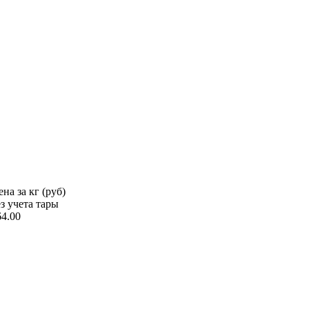
на за кг (руб)
ез учета тары
64.00