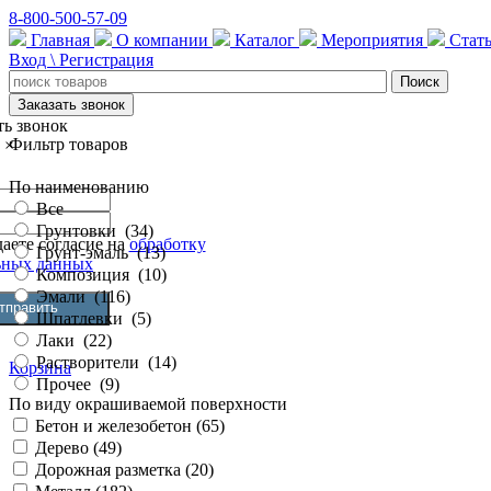
8-800-500-57-09
Главная
О компании
Каталог
Мероприятия
Стат
Вход \ Регистрация
Заказать звонок
ть звонок
Фильтр товаров
×
По наименованию
Все
Грунтовки
(
34
)
аете согласие на
обработку
Грунт-эмаль
(
13
)
ьных данных
Композиция
(
10
)
Эмали
(
116
)
Шпатлевки
(
5
)
Лаки
(
22
)
Растворители
(
14
)
Корзина
Прочее
(
9
)
По виду окрашиваемой поверхности
Бетон и железобетон (
65
)
Дерево (
49
)
Дорожная разметка (
20
)