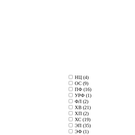
НЦ (
4
)
ОС (
9
)
ПФ (
16
)
УРФ (
1
)
ФЛ (
2
)
ХВ (
21
)
ХП (
2
)
ХС (
19
)
ЭП (
35
)
ЭФ (
1
)