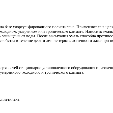
на базе хлорсульфированного полиэтилена. Применяют ее в цел
в холодном, умеренном или тропическом климате. Наносить эмал
 защищены от воды. После высыхания эмаль способна противост
ойства в течение десяти лет, не теряя эластичности даже при 
рхностей стационарно установленного оборудования и различны
умеренного, холодного и тропического климата.
олиэтилена.