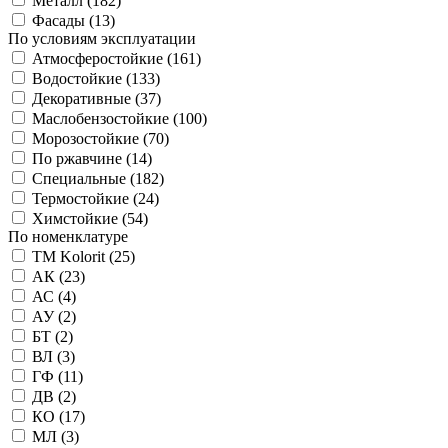
Металл (
182
)
Фасады (
13
)
По условиям эксплуатации
Атмосферостойкие (
161
)
Водостойкие (
133
)
Декоративные (
37
)
Маслобензостойкие (
100
)
Морозостойкие (
70
)
По ржавчине (
14
)
Специальные (
182
)
Термостойкие (
24
)
Химстойкие (
54
)
По номенклатуре
TM Kolorit (
25
)
АК (
23
)
АС (
4
)
АУ (
2
)
БТ (
2
)
ВЛ (
3
)
ГФ (
11
)
ДВ (
2
)
КО (
17
)
МЛ (
3
)