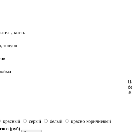
итель, кисть
л, толуол
сов
7дюйма
Це
б
3
красный
серый
белый
красно-коричневый
того (
руб
)