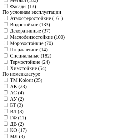
Металл (
182
)
Фасады (
13
)
По условиям эксплуатации
Атмосферостойкие (
161
)
Водостойкие (
133
)
Декоративные (
37
)
Маслобензостойкие (
100
)
Морозостойкие (
70
)
По ржавчине (
14
)
Специальные (
182
)
Термостойкие (
24
)
Химстойкие (
54
)
По номенклатуре
TM Kolorit (
25
)
АК (
23
)
АС (
4
)
АУ (
2
)
БТ (
2
)
ВЛ (
3
)
ГФ (
11
)
ДВ (
2
)
КО (
17
)
МЛ (
3
)