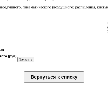
езвоздушного, пневматического (воздушного) распыления, кисть
рый
того (
руб
)
Заказать
Вернуться к списку