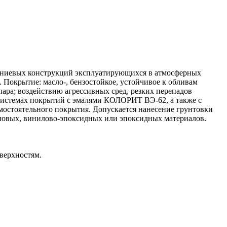
иниевых конструкций эксплуатирующихся в атмосферных
Покрытие: масло-, бензостойкое, устойчивое к обливам
ара; воздействию агрессивных сред, резких перепадов
х системах покрытий с эмалями КОЛОРИТ ВЭ-62, а также с
мостоятельного покрытия. Допускается нанесение грунтовки
ловых, винилово-эпоксидных или эпоксидных материалов.
верхностям.