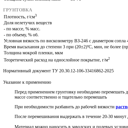
ГРУНТОВКА
3
Плотность, г/см
Доля нелетучих веществ
- по массе, % масс.
- по объему, % об.
Условная вязкость по вискозиметру ВЗ-246 с диаметром сопла 4
Время высыхания до степени 3 при (20±2)ºС, мин, не более (
Толщина мокрой пленки, мкм
2
Теоретический расход на однослойное покрытие, г/м
Нормативный документ ТУ 20.30.12-106-33416862-2025
Указание к применению
Перед применением грунтовку необходимо перемешать до
массе соответственно и тщательно перемешать
При необходимости разбавить до рабочей вязкости
раств
После перемешивания выдержать в течение 20-30 минут 
Материал можно наносить в заводских и полевых условия