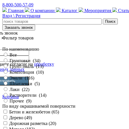
8-800-500-57-09
Главная
О компании
Каталог
Мероприятия
Стат
Вход \ Регистрация
Заказать звонок
ть звонок
Фильтр товаров
×
По наименованию
Все
Грунтовки
(
34
)
аете согласие на
обработку
Грунт-эмаль
(
13
)
ьных данных
Композиция
(
10
)
Эмали
(
116
)
Шпатлевки
(
5
)
Лаки
(
22
)
Растворители
(
14
)
Корзина
Прочее
(
9
)
По виду окрашиваемой поверхности
Бетон и железобетон (
65
)
Дерево (
49
)
Дорожная разметка (
20
)