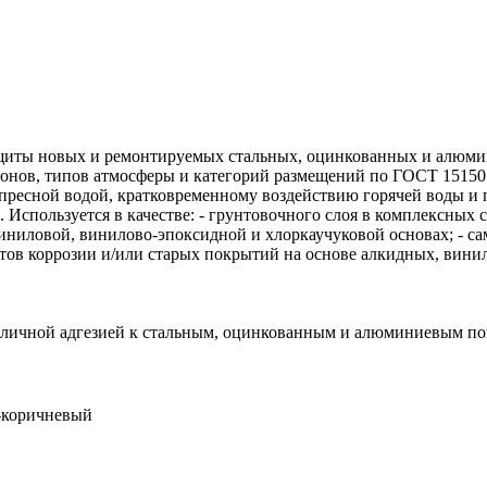
ащиты новых и ремонтируемых стальных, оцинкованных и алюм
онов, типов атмосферы и категорий размещений по ГОСТ 15150. 
пресной водой, кратковременному воздействию горячей воды и п
). Используется в качестве: - грунтовочного слоя в комплексны
иниловой, винилово-эпоксидной и хлоркаучуковой основах; - са
тов коррозии и/или старых покрытий на основе алкидных, вини
отличной адгезией к стальным, оцинкованным и алюминиевым по
асно-коричневый