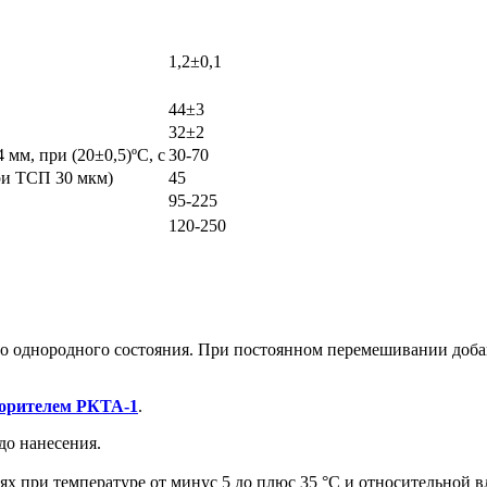
1,2±0,1
44±3
32±2
 мм, при (20±0,5)ºС, с
30-70
при ТСП 30 мкм)
45
95-225
120-250
 однородного состояния. При постоянном перемешивании добави
орителем РКТА-1
.
до нанесения.
х при температуре от минус 5 до плюс 35 °С и относительной в