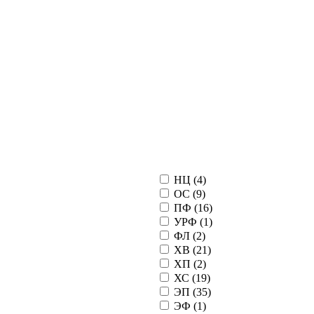
НЦ (
4
)
ОС (
9
)
ПФ (
16
)
УРФ (
1
)
ФЛ (
2
)
ХВ (
21
)
ХП (
2
)
ХС (
19
)
ЭП (
35
)
ЭФ (
1
)