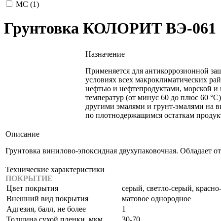
МС (
1
)
Грунтовка КОЛОРИТ ВЭ-061
Назначение
Применяется для антикоррозионной з
условиях всех макроклиматических рай
нефтью и нефтепродуктами, морской и 
температур (от минус 60 до плюс 60 °С
другими эмалями и грунт-эмалями на в
по плотнодержащимся остаткам продук
Описание
Грунтовка винилово-эпоксидная двухупаковочная. Обладает 
Технические характеристики
ПОКРЫТИЕ
Цвет покрытия
серый, светло-серый, кр
Внешний вид покрытия
матовое однородное
Адгезия, балл, не более
1
Толщина сухой пленки, мкм.
30-70