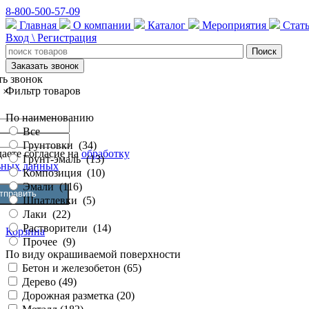
8-800-500-57-09
Главная
О компании
Каталог
Мероприятия
Стат
Вход \ Регистрация
Заказать звонок
ть звонок
Фильтр товаров
×
По наименованию
Все
Грунтовки
(
34
)
аете согласие на
обработку
Грунт-эмаль
(
13
)
ьных данных
Композиция
(
10
)
Эмали
(
116
)
Шпатлевки
(
5
)
Лаки
(
22
)
Растворители
(
14
)
Корзина
Прочее
(
9
)
По виду окрашиваемой поверхности
Бетон и железобетон (
65
)
Дерево (
49
)
Дорожная разметка (
20
)