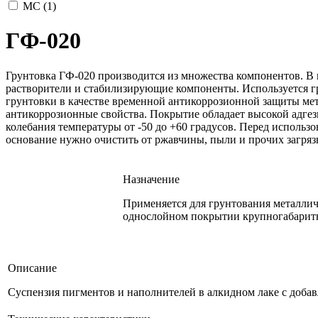
МС (
1
)
ГФ-020
Грунтовка ГФ-020 производится из множества компонентов. В 
растворители и стабилизирующие компоненты. Используется гр
грунтовки в качестве временной антикоррозионной защиты ме
антикоррозионные свойства. Покрытие обладает высокой адгез
колебания температуры от -50 до +60 градусов. Перед исполь
основание нужно очистить от ржавчины, пыли и прочих загряз
Назначение
Применяется для грунтования металлич
однослойном покрытии крупногабаритн
Описание
Суспензия пигментов и наполнителей в алкидном лаке с доба