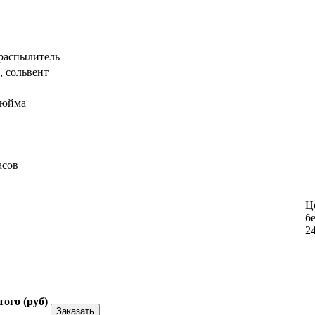
ораспылитель
л, сольвент
9дюйма
асов
Це
б
2
того (
руб
)
Заказать