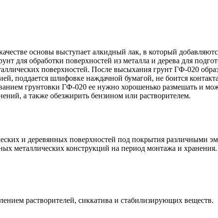
качестве основы выступает алкидный лак, в который добавляют
унт для обработки поверхностей из металла и дерева для подго
таллических поверхностей. После высыхания грунт ГФ-020 обра
ией, поддается шлифовке наждачной бумагой, не боится контакт
зованием грунтовки ГФ-020 ее нужно хорошенько размешать и мож
нений, а также обезжирить бензином или растворителем.
еских и деревянных поверхностей под покрытия различными эма
ых металлических конструкций на период монтажа и хранения.
влением растворителей, сиккатива и стабилизирующих веществ.