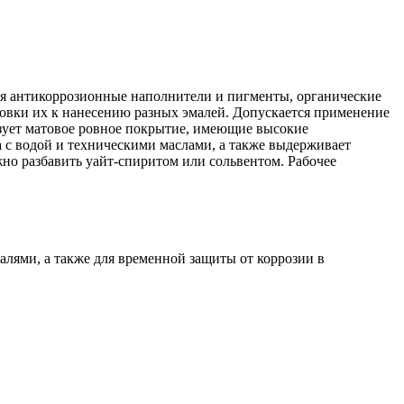
ся антикоррозионные наполнители и пигменты, органические
товки их к нанесению разных эмалей. Допускается применение
зует матовое ровное покрытие, имеющие высокие
а с водой и техническими маслами, а также выдерживает
но разбавить уайт-спиритом или сольвентом. Рабочее
лями, а также для временной защиты от коррозии в