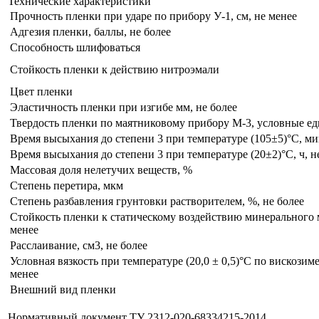
Технические характеристики
Прочность пленки при ударе по прибору У-1, см, не менее
Адгезия пленки, баллы, не более
Способность шлифоваться
Стойкость пленки к действию нитроэмали
Цвет пленки
Эластичность пленки при изгибе мм, не более
Твердость пленки по маятниковому прибору М-3, условные ед
Время высыхания до степени 3 при температуре (105±5)°С, ми
Время высыхания до степени 3 при температуре (20±2)°С, ч, н
Массовая доля нелетучих веществ, %
Степень перетира, мкм
Степень разбавления грунтовки растворителем, %, не более
Стойкость пленки к статическому воздействию минерального м
менее
Расслаивание, см3, не более
Условная вязкость при температуре (20,0 ± 0,5)°С по вискозиме
менее
Внешний вид пленки
Нормативный документ ТУ 2312-020-68334215-2014