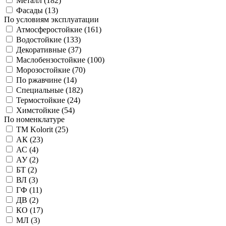
Металл (
182
)
Фасады (
13
)
По условиям эксплуатации
Атмосферостойкие (
161
)
Водостойкие (
133
)
Декоративные (
37
)
Маслобензостойкие (
100
)
Морозостойкие (
70
)
По ржавчине (
14
)
Специальные (
182
)
Термостойкие (
24
)
Химстойкие (
54
)
По номенклатуре
TM Kolorit (
25
)
АК (
23
)
АС (
4
)
АУ (
2
)
БТ (
2
)
ВЛ (
3
)
ГФ (
11
)
ДВ (
2
)
КО (
17
)
МЛ (
3
)