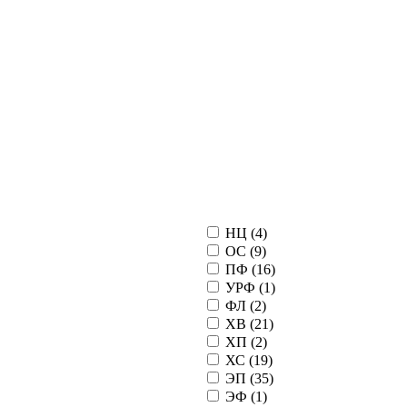
НЦ (
4
)
ОС (
9
)
ПФ (
16
)
УРФ (
1
)
ФЛ (
2
)
ХВ (
21
)
ХП (
2
)
ХС (
19
)
ЭП (
35
)
ЭФ (
1
)