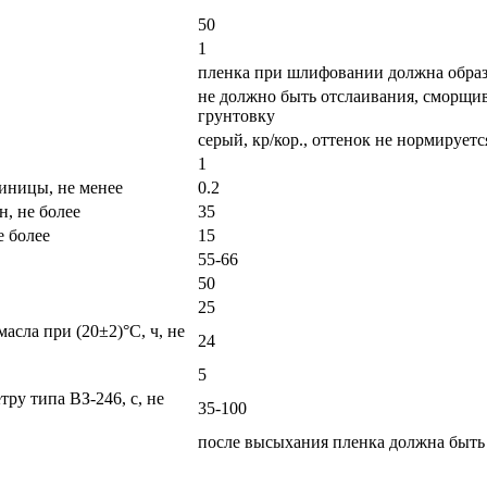
50
1
пленка при шлифовании должна образ
не должно быть отслаивания, сморщив
грунтовку
серый, кр/кор., оттенок не нормируетс
1
иницы, не менее
0.2
н, не более
35
е более
15
55-66
50
25
асла при (20±2)°С, ч, не
24
5
тру типа ВЗ-246, с, не
35-100
после высыхания пленка должна быть