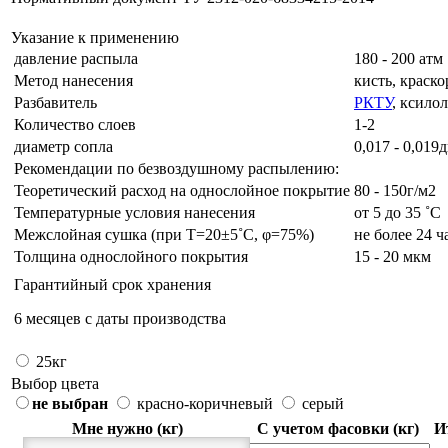
Указание к применению
давление распыла
180 - 200 атм
Метод нанесения
кисть, краск
Разбавитель
РКТУ
, ксило
Количество слоев
1-2
диаметр сопла
0,017 - 0,01
Рекомендации по безвоздушному распылению:
Теоретический расход на однослойное покрытие
80 - 150г/м2
Температурные условия нанесения
от 5 до 35 ˚C
Межслойная сушка (при Т=20±5˚C, φ=75%)
не более 24 ч
Толщина однослойного покрытия
15 - 20 мкм
Гарантийный срок хранения
6 месяцев с даты производства
25кг
Выбор цвета
не выбран
красно-коричневый
серый
Мне нужно (кг)
С учетом фасовки (кг)
И