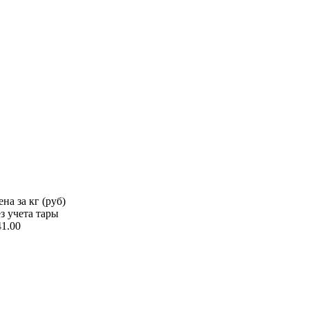
на за кг (руб)
ез учета тары
41.00