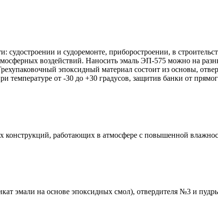
и: судостроении и судоремонте, приборостроении, в строительс
тмосферных воздействий. Наносить эмаль ЭП-575 можно на разн
рехупаковочный эпоксидный материал состоит из основы, отвер
при температуре от -30 до +30 градусов, защитив банки от пря
их конструкций, работающих в атмосфере с повышенной влажнос
кат эмали на основе эпоксидных смол), отвердителя №3 и пуд