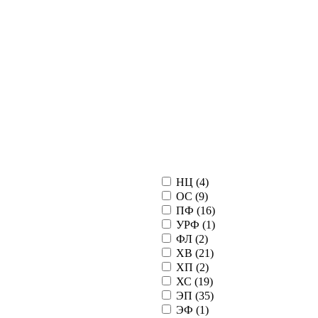
НЦ (
4
)
ОС (
9
)
ПФ (
16
)
УРФ (
1
)
ФЛ (
2
)
ХВ (
21
)
ХП (
2
)
ХС (
19
)
ЭП (
35
)
ЭФ (
1
)