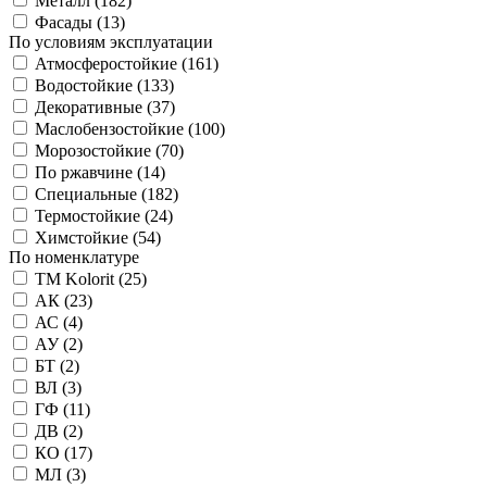
Металл (
182
)
Фасады (
13
)
По условиям эксплуатации
Атмосферостойкие (
161
)
Водостойкие (
133
)
Декоративные (
37
)
Маслобензостойкие (
100
)
Морозостойкие (
70
)
По ржавчине (
14
)
Специальные (
182
)
Термостойкие (
24
)
Химстойкие (
54
)
По номенклатуре
TM Kolorit (
25
)
АК (
23
)
АС (
4
)
АУ (
2
)
БТ (
2
)
ВЛ (
3
)
ГФ (
11
)
ДВ (
2
)
КО (
17
)
МЛ (
3
)