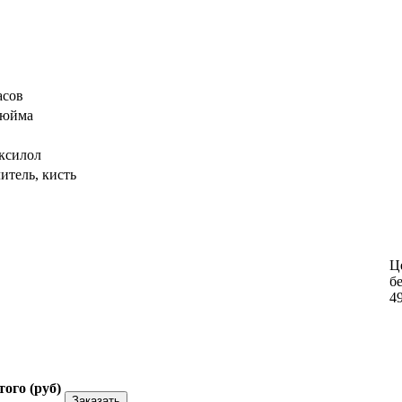
асов
7дюйма
 ксилол
итель, кисть
Це
б
4
того (
руб
)
Заказать