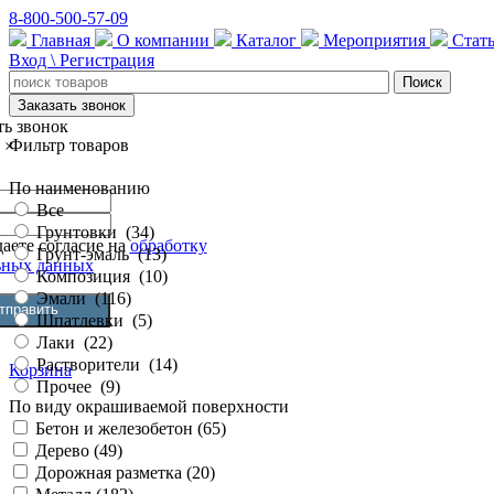
8-800-500-57-09
Главная
О компании
Каталог
Мероприятия
Стат
Вход \ Регистрация
Заказать звонок
ть звонок
Фильтр товаров
×
По наименованию
Все
Грунтовки
(
34
)
аете согласие на
обработку
Грунт-эмаль
(
13
)
ьных данных
Композиция
(
10
)
Эмали
(
116
)
Шпатлевки
(
5
)
Лаки
(
22
)
Растворители
(
14
)
Корзина
Прочее
(
9
)
По виду окрашиваемой поверхности
Бетон и железобетон (
65
)
Дерево (
49
)
Дорожная разметка (
20
)