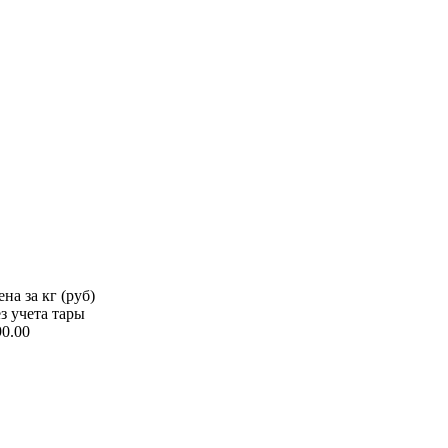
на за кг (руб)
ез учета тары
90.00