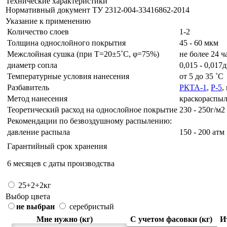
Технические характеристики
Нормативный документ ТУ 2312-004-33416862-2014
Указание к применению
Количество слоев
1-2
Толщина однослойного покрытия
45 - 60 мкм
Межслойная сушка (при Т=20±5˚C, φ=75%)
не более 24 ч
диаметр сопла
0,015 - 0,01
Температурные условия нанесения
от 5 до 35 ˚C
Разбавитель
РКТА-1
,
Р-5
,
Метод нанесения
краскораспыл
Теоретический расход на однослойное покрытие
230 - 250г/м2
Рекомендации по безвоздушному распылению:
давление распыла
150 - 200 атм
Гарантийный срок хранения
6 месяцев с даты производства
25+2+2кг
Выбор цвета
не выбран
серебристый
Мне нужно (кг)
С учетом фасовки (кг)
И