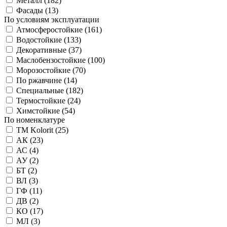
Металл (
182
)
Фасады (
13
)
По условиям эксплуатации
Атмосферостойкие (
161
)
Водостойкие (
133
)
Декоративные (
37
)
Маслобензостойкие (
100
)
Морозостойкие (
70
)
По ржавчине (
14
)
Специальные (
182
)
Термостойкие (
24
)
Химстойкие (
54
)
По номенклатуре
TM Kolorit (
25
)
АК (
23
)
АС (
4
)
АУ (
2
)
БТ (
2
)
ВЛ (
3
)
ГФ (
11
)
ДВ (
2
)
КО (
17
)
МЛ (
3
)