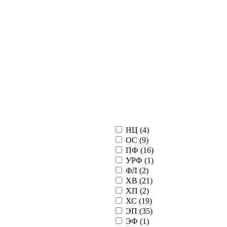
НЦ (
4
)
ОС (
9
)
ПФ (
16
)
УРФ (
1
)
ФЛ (
2
)
ХВ (
21
)
ХП (
2
)
ХС (
19
)
ЭП (
35
)
ЭФ (
1
)