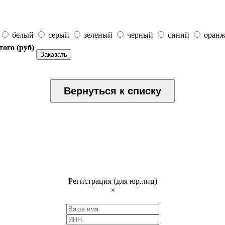
белый
серый
зеленый
черный
синий
оран
того (
руб
)
Заказать
Вернуться к списку
Регистрация (для юр.лиц)
×