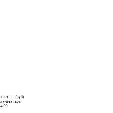
на за кг (руб)
ез учета тары
64.00