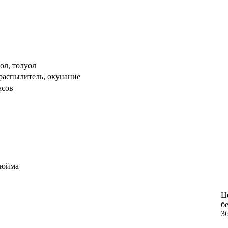
лол, толуол
ораспылитель, окунание
асов
7дюйма
Це
б
3