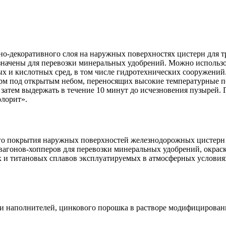
тно-декоративного слоя на наружных поверхностях цистерн для 
значены для перевозки минеральных удобрений. Можно использо
х и кислотных сред, в том числе гидротехнических сооружений
рм под открытым небом, переносящих высокие температурные п
 затем выдержать в течение 10 минут до исчезновения пузырей.
лорит».
о покрытия наружных поверхностей железнодорожных цистерн д
агонов-хопперов для перевозки минеральных удобрений, окраск
х и титановых сплавов эксплуатируемых в атмосферных условиях
 и наполнителей, цинкового порошка в растворе модифицирова