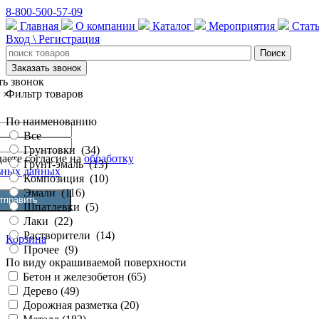
8-800-500-57-09
Главная
О компании
Каталог
Мероприятия
Стат
Вход \ Регистрация
Заказать звонок
ть звонок
Фильтр товаров
×
По наименованию
Все
Грунтовки
(
34
)
аете согласие на
обработку
Грунт-эмаль
(
13
)
ьных данных
Композиция
(
10
)
Эмали
(
116
)
Шпатлевки
(
5
)
Лаки
(
22
)
Растворители
(
14
)
Корзина
Прочее
(
9
)
По виду окрашиваемой поверхности
Бетон и железобетон (
65
)
Дерево (
49
)
Дорожная разметка (
20
)