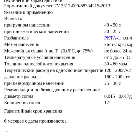
Технические характеристики
Нормативный документ ТУ 2312-009-68334215-2013
Указание к применению
Вязкость
при ручном нанесении
40 - 50 с
при пневматическом нанесении
20 - 25 с
Разбавитель
РКТА-1
, кси
Метод нанесения
кисть, краск
Межслойная сушка (при Т=20±5˚C, φ=75%)
не более 24 ч
Температурные условия нанесения
от 5 до 35 ˚C
Толщина однослойного покрытия
30 - 60 мкм
Теоретический расход на однослойное покрытие
120 - 200г/м2
давление распыла
180 - 200 атм
при безвоздушном нанесении
25 - 30 с
Рекомендации по безвоздушному распылению:
диаметр сопла
0,015 - 0,01
Количество слоев
1-2
Гарантийный срок хранения
6 месяцев с даты производства